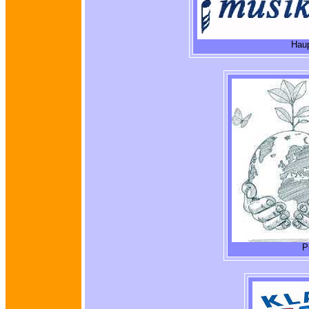
Haup
P