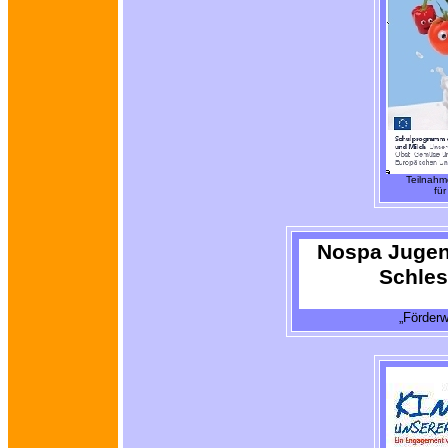
Teilnah
fü
Nospa Jugend
Schles
„Förderw